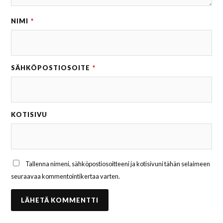
NIMI
*
SÄHKÖPOSTIOSOITE
*
KOTISIVU
Tallenna nimeni, sähköpostiosoitteeni ja kotisivuni tähän selaimeen
seuraavaa kommentointikertaa varten.