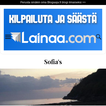
Perusta sinäkin oma Blogaaja.fi blogi ilmaiseksi >>
Sofia's