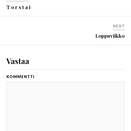
T o r s t a i
NEXT
Loppuviikko
Vastaa
KOMMENTTI