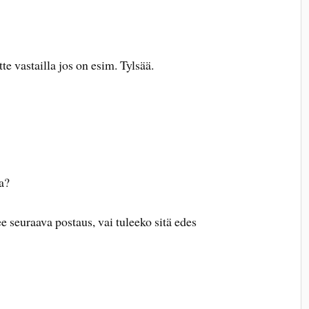
te vastailla jos on esim. Tylsää.
a?
ee seuraava postaus, vai tuleeko sitä edes