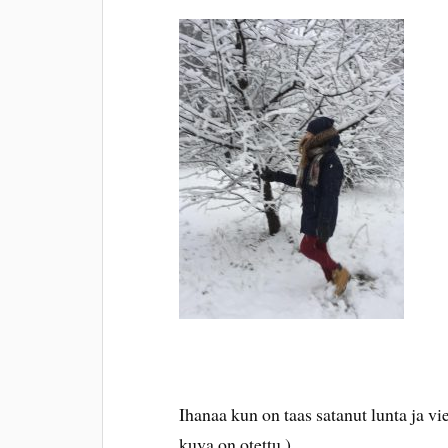
Ihanaa kun on taas satanut lunta ja v
kuva on otettu.)