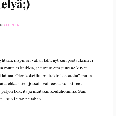
elyä;)
IN
YLEINEN
 yhtään, inspis on vähän lähtenyt kun postauksiin ei
in mutta ei kaikkia, ja tuntuu että juuri ne kuvat
si laittaa. Olen kokeillut muitakin “osotteita” mutta
Mutta ehkä sitten jossain vaiheessa kun kiireet
i paljon kokeita ja muitakin kouluhommia. Sain
ä” niin laitan ne tähän.