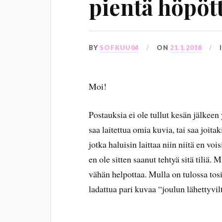
pientä höpött
BY
SOFKUU04
ON
21.1.2018
Moi!
Postauksia ei ole tullut kesän jälkeen
saa laitettua omia kuvia, tai saa joitak
jotka haluisin laittaa niin niitä en voi
en ole sitten saanut tehtyä sitä tiliä. 
vähän helpottaa. Mulla on tulossa tos
ladattua pari kuvaa “joulun lähettyvilt